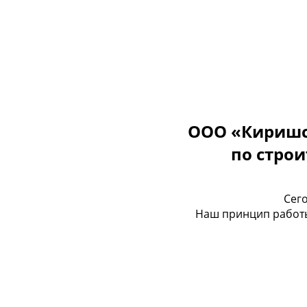
ООО «Киришс
по стро
Сег
Наш принцип работы